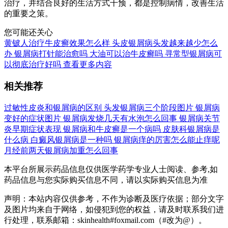
治疗，并结合良好的生活方式干预，都是控制病情，改善生活
的重要之策。
您可能还关心
黄铍人治疗牛皮癣效果怎么样
头皮银屑病头发越来越少怎么
办
银屑病打针能治愈吗
大油可以治牛皮癣吗
寻常型银屑病可
以彻底治疗好吗
查看更多内容
相关推荐
过敏性皮炎和银屑病的区别
头发银屑病三个阶段图片
银屑病
变好的症状图片
银屑病发烧几天有水泡怎么回事
银屑病关节
炎早期症状表现
银屑病和牛皮癣是一个病吗
皮肤科银屑病是
什么病
白癜风银屑病是一种吗
银屑病痒的厉害怎么能止痒呢
月经前两天银屑病加重怎么回事
本平台所展示药品信息仅供医学药学专业人士阅读、参考,如
药品信息与您实际购买信息不同，请以实际购买信息为准
声明：本站内容仅供参考，不作为诊断及医疗依据；部分文字
及图片均来自于网络，如侵犯到您的权益，请及时联系我们进
行处理，联系邮箱：skinhealth#foxmail.com（#改为@）。