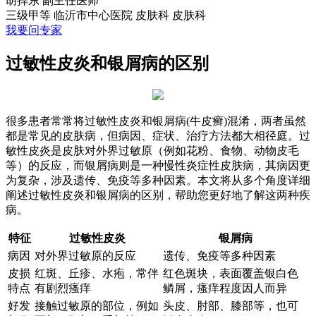
胡捍东
副主任医师
三级甲等
临沂市中心医院 皮肤科
皮肤科
我要问专家
过敏性皮炎和银屑病的区别
很多患者常常将过敏性皮炎和银屑病(牛皮癣)混淆，两者虽然
都是常见的皮肤病，但病因、症状、治疗方法都大相径庭。过
敏性皮炎是皮肤对外界过敏原（例如花粉、食物、动物皮毛
等）的反应，而银屑病则是一种慢性炎症性皮肤病，其病因更
为复杂，涉及遗传、免疫等多种因素。本文将从多个角度详细
阐述过敏性皮炎和银屑病的区别，帮助您更好地了解这两种疾
病。
特征
过敏性皮炎
银屑病
病因
对外界过敏原的反应
遗传、免疫等多种因素
皮损
红斑、丘疹、水疱，常伴
红色斑块，表面覆盖银白色
特点
有剧烈瘙痒
鳞屑，瘙痒程度因人而异
好发
接触过敏原的部位，例如
头皮、肘部、膝部等，也可