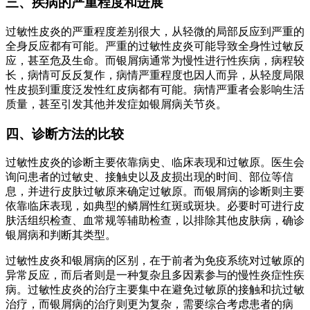
三、疾病的严重程度和进展
过敏性皮炎的严重程度差别很大，从轻微的局部反应到严重的
全身反应都有可能。严重的过敏性皮炎可能导致全身性过敏反
应，甚至危及生命。而银屑病通常为慢性进行性疾病，病程较
长，病情可反反复作，病情严重程度也因人而异，从轻度局限
性皮损到重度泛发性红皮病都有可能。病情严重者会影响生活
质量，甚至引发其他并发症如银屑病关节炎。
四、诊断方法的比较
过敏性皮炎的诊断主要依靠病史、临床表现和过敏原。医生会
询问患者的过敏史、接触史以及皮损出现的时间、部位等信
息，并进行皮肤过敏原来确定过敏原。而银屑病的诊断则主要
依靠临床表现，如典型的鳞屑性红斑或斑块。必要时可进行皮
肤活组织检查、血常规等辅助检查，以排除其他皮肤病，确诊
银屑病和判断其类型。
过敏性皮炎和银屑病的区别，在于前者为免疫系统对过敏原的
异常反应，而后者则是一种复杂且多因素参与的慢性炎症性疾
病。过敏性皮炎的治疗主要集中在避免过敏原的接触和抗过敏
治疗，而银屑病的治疗则更为复杂，需要综合考虑患者的病