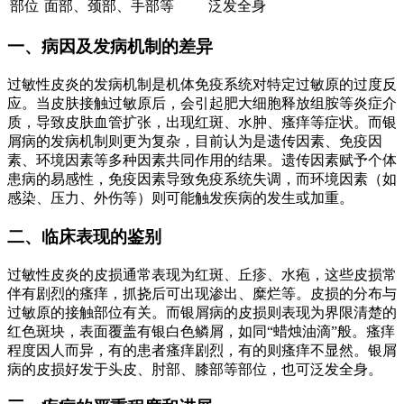
部位
面部、颈部、手部等
泛发全身
一、病因及发病机制的差异
过敏性皮炎的发病机制是机体免疫系统对特定过敏原的过度反
应。当皮肤接触过敏原后，会引起肥大细胞释放组胺等炎症介
质，导致皮肤血管扩张，出现红斑、水肿、瘙痒等症状。而银
屑病的发病机制则更为复杂，目前认为是遗传因素、免疫因
素、环境因素等多种因素共同作用的结果。遗传因素赋予个体
患病的易感性，免疫因素导致免疫系统失调，而环境因素（如
感染、压力、外伤等）则可能触发疾病的发生或加重。
二、临床表现的鉴别
过敏性皮炎的皮损通常表现为红斑、丘疹、水疱，这些皮损常
伴有剧烈的瘙痒，抓挠后可出现渗出、糜烂等。皮损的分布与
过敏原的接触部位有关。而银屑病的皮损则表现为界限清楚的
红色斑块，表面覆盖有银白色鳞屑，如同“蜡烛油滴”般。瘙痒
程度因人而异，有的患者瘙痒剧烈，有的则瘙痒不显然。银屑
病的皮损好发于头皮、肘部、膝部等部位，也可泛发全身。