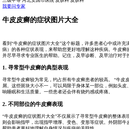
三级甲等
河北安国市医院 皮肤科
皮肤科
我要问专家
牛皮皮癣的症状图片大全
看到“牛皮癣的症状图片大全”这个标题，许多患者心中或许
病）的各种症状表现，来帮助您更好地理解这种疾病。牛皮癣
并尽早寻求专业医生的帮助。记住，及早诊断、及早治疗对于
1. 寻常型牛皮癣的典型表现
寻常型牛皮癣较为常见，约占所有牛皮癣患者的较高。 “牛皮
屑。这些斑块大小不一，可以局限于身体某一部位，例如头皮
响睡眠和生活质量。一些患者还会伴有烧灼感或疼痛。
2. 不同部位的牛皮癣表现
“牛皮皮癣的症状图片大全”不仅展示了寻常型牛皮癣的整体
则会影响指甲，出现指甲增厚、变色、变形等症状。外阴部牛
帮助患者更好地理解自身情况与疾病的关联性。