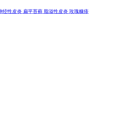
神经性皮炎
扁平苔藓
脂溢性皮炎
玫瑰糠疹