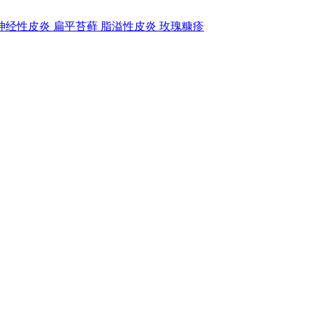
神经性皮炎
扁平苔藓
脂溢性皮炎
玫瑰糠疹