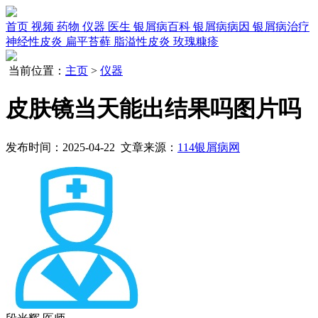
首页
视频
药物
仪器
医生
银屑病百科
银屑病病因
银屑病治疗
神经性皮炎
扁平苔藓
脂溢性皮炎
玫瑰糠疹
当前位置：
主页
>
仪器
皮肤镜当天能出结果吗图片吗
发布时间：2025-04-22 文章来源：
114银屑病网