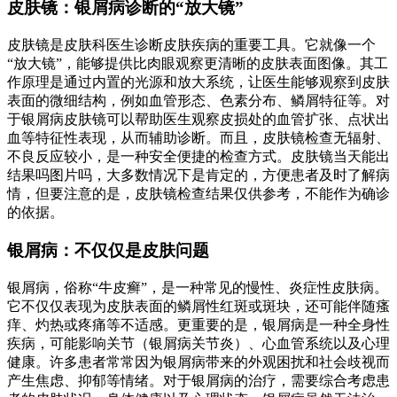
皮肤镜：银屑病诊断的“放大镜”
皮肤镜是皮肤科医生诊断皮肤疾病的重要工具。它就像一个
“放大镜”，能够提供比肉眼观察更清晰的皮肤表面图像。其工
作原理是通过内置的光源和放大系统，让医生能够观察到皮肤
表面的微细结构，例如血管形态、色素分布、鳞屑特征等。对
于银屑病皮肤镜可以帮助医生观察皮损处的血管扩张、点状出
血等特征性表现，从而辅助诊断。而且，皮肤镜检查无辐射、
不良反应较小，是一种安全便捷的检查方式。皮肤镜当天能出
结果吗图片吗，大多数情况下是肯定的，方便患者及时了解病
情，但要注意的是，皮肤镜检查结果仅供参考，不能作为确诊
的依据。
银屑病：不仅仅是皮肤问题
银屑病，俗称“牛皮癣”，是一种常见的慢性、炎症性皮肤病。
它不仅仅表现为皮肤表面的鳞屑性红斑或斑块，还可能伴随瘙
痒、灼热或疼痛等不适感。更重要的是，银屑病是一种全身性
疾病，可能影响关节（银屑病关节炎）、心血管系统以及心理
健康。许多患者常常因为银屑病带来的外观困扰和社会歧视而
产生焦虑、抑郁等情绪。对于银屑病的治疗，需要综合考虑患