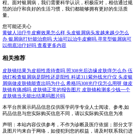
程。面对银屑病，我们需要科学认识，积极应对，相信通过规
范的治疗和良好的生活习惯，我们都能够拥有更好的生活质
量。
您可能还关心
黄铍人治疗牛皮癣效果怎么样
头皮银屑病头发越来越少怎么
办
银屑病打针能治愈吗
大油可以治牛皮癣吗
寻常型银屑病可
以彻底治疗好吗
查看更多内容
相关推荐
皮肤镜结果为皮损性质待查吗
照308光后边缘皮肤痒怎么办
伍
德灯检查银屑病是阴性还是阳性
科诺311紫外线光疗仪
头皮银
屑病做皮肤镜能查出吗为什么
希格玛308光疗仪怎么用呀
做皮
肤镜有痛感吗
皮肤镜正常的报告图片
皮肤镜检测多少钱一个
皮肤镜当天能出结果吗图片吗
本平台所展示药品信息仅供医学药学专业人士阅读、参考,如
药品信息与您实际购买信息不同，请以实际购买信息为准
声明：本站内容仅供参考，不作为诊断及医疗依据；部分文字
及图片均来自于网络，如侵犯到您的权益，请及时联系我们进