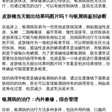
者的皮肤状况、身体健康以及心理状态。银屑病虽然无法治
疗，但通过规范的治疗，可以有效控制病情，提高生活质量。
皮肤镜当天能出结果吗图片吗？与银屑病鉴别诊断
在临床上，银屑病容易与一些其他皮肤病混淆，例如脂溢性皮
炎、头癣、二期梅毒疹、扁平苔藓、慢性湿疹等。这些疾病在
皮损表现上可能与银屑病有相似之处，但病因和治疗方法却截
然不同。皮肤镜作为一项初步检查手段，可以帮助医生区分这
些疾病。例如，脂溢性皮炎的鳞屑通常是油腻性的，而银屑病
则是干燥银白色鳞屑。为了更准确地诊断银屑病，医生通常还
需要结合组织病理学检查，也就是取一小块皮损进行显微镜观
察。皮肤镜当天能出结果吗图片吗？答案是初步结果很快，但
终确诊可能需要更多检查。
组织病理学检查是确诊银屑病的关键。通过在显微镜下观察皮
肤组织的结构，医生可以发现银屑病特有的病理变化，例如表
皮角化过度、粒层减少、真皮乳头延长等。
银屑病的治疗：内外兼修，综合管理
目前，银屑病的治疗方法多种多样，包括外用药物、口服药